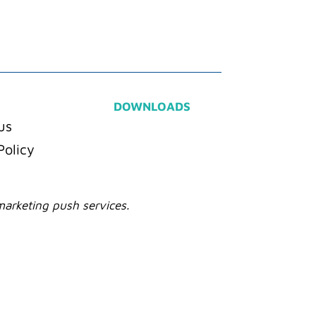
DOWNLOADS
us
Policy
marketing push services.