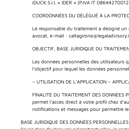
iDUCK S.r.l. « IDER » (P.IVA IT 08644270012)
COORDONNÉES DU DÉLÉGUÉ À LA PROTEC
Le responsable du traitement a désigné un 
avocat, e-mail : caltagirone@legaladvisory.i
OBJECTIF, BASE JURIDIQUE DU TRAITEM
Les données personnelles des utilisateurs qui
l’objectif pour lequel les données personne
– UTILISATION DE L’APPLICATION – APPL
FINALITE DU TRAITEMENT DES DONNEES PERSONN
permet l’accès direct à votre profil chez d’a
notifications et messages pour permettre l
BASE JURIDIQUE DES DONNÉES PERSONNELLES : Le t