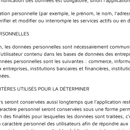
munication des données est obligatoire, sinon l’applicatio
ation personnelle (par exemple, le prénom, le nom, l’adre
érifier et modifier ou interrompre les services actifs ou en
ERSONNELLES
on, les données personnelles sont nécessairement communi
 d’utilisateur contenu dans les bases de données des entrep
données personnelles sont les suivantes : commerce, infor
 entreprises, institutions bancaires et financières, institut
nées.
TÈRES UTILISÉS POUR LA DÉTERMINER
rs seront conservées aussi longtemps que l’application re
caractère personnel seront conservées sous une forme perm
 des finalités pour lesquelles les données sont traitées, c’
 caractère personnel des utilisateurs afin de répondre au